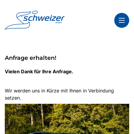
Toggl
Reisethemen
Anfrage erhalten!
Toggl
Highlights
Toggl
Infos
Vielen Dank für Ihre Anfrage.
Toggl
Kontakt & Service
Wir werden uns in Kürze mit Ihnen in Verbindung
setzen.
Start
Mehrtagesreisen
Tagesfahrten