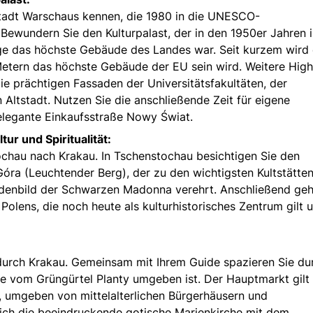
tstadt Warschaus kennen, die 1980 in die UNESCO-
Bewundern Sie den Kulturpalast, der in den 1950er Jahren 
nge das höchste Gebäude des Landes war. Seit kurzem wird 
etern das höchste Gebäude der EU sein wird. Weitere High
e prächtigen Fassaden der Universitätsfakultäten, der
 Altstadt. Nutzen Sie die anschließende Zeit für eigene
 elegante Einkaufsstraße Nowy Świat.
ur und Spiritualität:
tochau nach Krakau. In Tschenstochau besichtigen Sie den
ra (Leuchtender Berg), der zu den wichtigsten Kultstätten
nadenbild der Schwarzen Madonna verehrt. Anschließend geh
Polens, die noch heute als kulturhistorisches Zentrum gilt u
 durch Krakau. Gemeinsam mit Ihrem Guide spazieren Sie du
die vom Grüngürtel Planty umgeben ist. Der Hauptmarkt gilt 
, umgeben von mittelalterlichen Bürgerhäusern und
sich die beeindruckende gotische Marienkirche mit dem