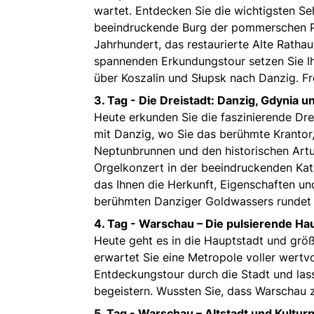
wartet. Entdecken Sie die wichtigsten Se
beeindruckende Burg der pommerschen Pri
Jahrhundert, das restaurierte Alte Ratha
spannenden Erkundungstour setzen Sie Ih
über Koszalin und Słupsk nach Danzig. Fr
3. Tag -
Die Dreistadt: Danzig, Gdynia u
Heute erkunden Sie die faszinierende Dr
mit Danzig, wo Sie das berühmte Krantor
Neptunbrunnen und den historischen Artu
Orgelkonzert in der beeindruckenden Kat
das Ihnen die Herkunft, Eigenschaften un
berühmten Danziger Goldwassers rundet d
4. Tag -
Warschau – Die pulsierende Hau
Heute geht es in die Hauptstadt und größ
erwartet Sie eine Metropole voller wertv
Entdeckungstour durch die Stadt und las
begeistern. Wussten Sie, dass Warschau 
5. Tag -
Warschau – Altstadt und Kulturp