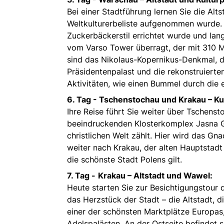
Bei einer Stadtführung lernen Sie die Al
Weltkulturerbeliste aufgenommen wurde. 
Zuckerbäckerstil errichtet wurde und la
vom Varso Tower überragt, der mit 310 M
sind das Nikolaus-Kopernikus-Denkmal, di
Präsidentenpalast und die rekonstruierten
Aktivitäten, wie einen Bummel durch die
6. Tag -
Tschenstochau und Krakau – Kult
Ihre Reise führt Sie weiter über Tschens
beeindruckenden Klosterkomplex Jasna Gó
christlichen Welt zählt. Hier wird das G
weiter nach Krakau, der alten Hauptstadt 
die schönste Stadt Polens gilt.
7. Tag -
Krakau – Altstadt und Wawel:
Heute starten Sie zur Besichtigungstour
das Herzstück der Stadt – die Altstadt, 
einer der schönsten Marktplätze Europas
Adelspalästen. An der Ostseite befindet 