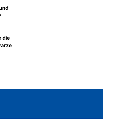
 und
y
e
 die
warze