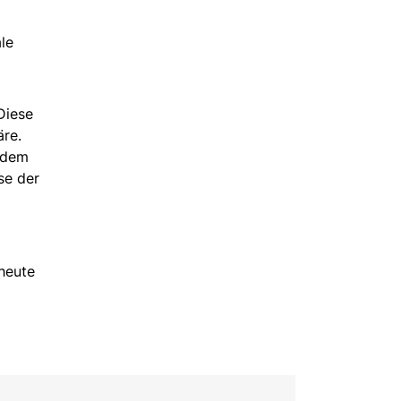
le
Diese
äre.
n dem
se der
heute