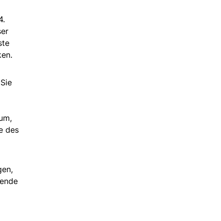
4.
ser
ste
ken.
 Sie
eum,
e des
gen,
nende