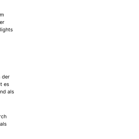
im
er
lights
 der
t es
nd als
rch
als