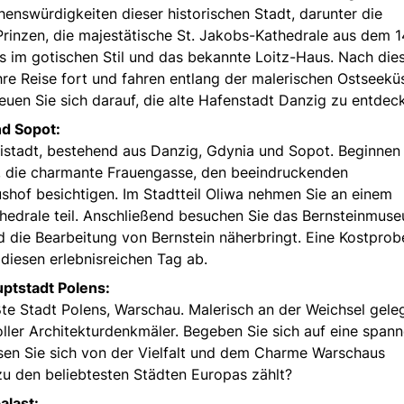
henswürdigkeiten dieser historischen Stadt, darunter die
nzen, die majestätische St. Jakobs-Kathedrale aus dem 1
us im gotischen Stil und das bekannte Loitz-Haus. Nach die
re Reise fort und fahren entlang der malerischen Ostseekü
euen Sie sich darauf, die alte Hafenstadt Danzig zu entdec
nd Sopot:
eistadt, bestehend aus Danzig, Gdynia und Sopot. Beginnen
, die charmante Frauengasse, den beeindruckenden
shof besichtigen. Im Stadtteil Oliwa nehmen Sie an einem
hedrale teil. Anschließend besuchen Sie das Bernsteinmus
d die Bearbeitung von Bernstein näherbringt. Eine Kostprob
iesen erlebnisreichen Tag ab.
ptstadt Polens:
te Stadt Polens, Warschau. Malerisch an der Weichsel gele
oller Architekturdenkmäler. Begeben Sie sich auf eine span
sen Sie sich von der Vielfalt und dem Charme Warschaus
zu den beliebtesten Städten Europas zählt?
alast: