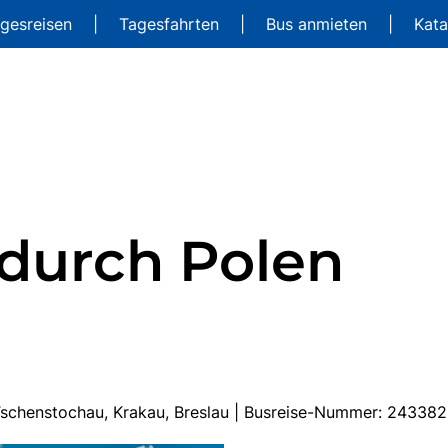
gesreisen
|
Tagesfahrten
|
Bus anmieten
|
Kat
durch Polen
, Tschenstochau, Krakau, Breslau | Busreise-Nummer: 24338