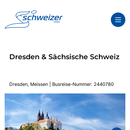
Toggl
Reisethemen
Dresden & Sächsische Schweiz
Toggl
Highlights
Toggl
Infos
Toggl
Kontakt & Service
Dresden, Meissen | Busreise-Nummer: 2440780
Start
Mehrtagesreisen
Tagesfahrten