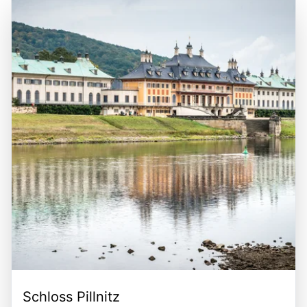
geografische Lage macht die Sächsische Schweiz auch
der Sächsischen Schweiz ist eine hervorragende
zu einem idealen Ausgangspunkt für Erkundungen der
Gelegenheit, die unberührte Natur zu genießen, sportliche
umliegenden Städte und Sehenswürdigkeiten, wie der
Aktivitäten auszuprobieren und die faszinierende
Stadt Pirna und der tschechischen Stadt Děčín. Die
Geschichte der Region zu entdecken.
Kombination aus der spektakulären Natur, den vielfältigen
Freizeitmöglichkeiten und der kulturellen Bedeutung
macht die Sächsische Schweiz zu einem bereichernden
Erlebnis für alle, die die Schönheit und Vielfalt dieser
einzigartigen Region entdecken möchten.
Schloss Pillnitz