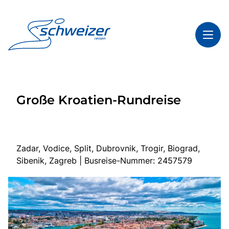
Toggl
Reisethemen
Große Kroatien-Rundreise
Toggl
Highlights
Toggl
Infos
Toggl
Kontakt & Service
Zadar, Vodice, Split, Dubrovnik, Trogir, Biograd,
Sibenik, Zagreb | Busreise-Nummer: 2457579
Start
Mehrtagesreisen
Tagesfahrten