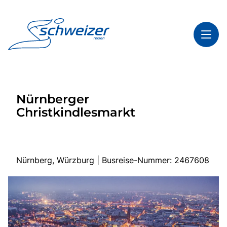
Toggl
Reisethemen
Nürnberger
Toggl
Highlights
Christkindlesmarkt
Toggl
Infos
Toggl
Kontakt & Service
Nürnberg, Würzburg | Busreise-Nummer: 2467608
Start
Mehrtagesreisen
Tagesfahrten