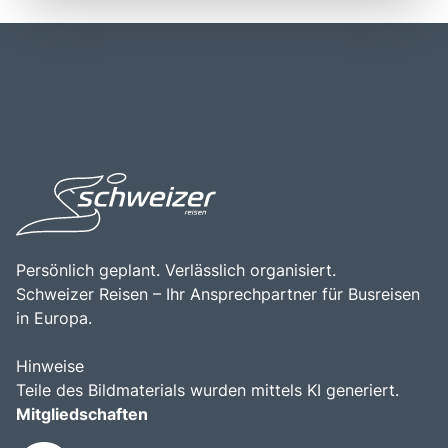
Landschaft. Prag ist etwa 150 Kilometer von der
Jahrhundert zurückreicht, und war einst das Zentrum des
deutschen Grenze entfernt und liegt in der Nähe anderer
Heiligen Römischen Reiches. Ein Besuch in Prag ist eine
bedeutender Städte wie Dresden und Wien, was es zu
wunderbare Gelegenheit, die faszinierende Mischung aus
einem idealen Ausgangspunkt für Erkundungen in der
Geschichte, Kunst und modernem Leben zu erleben, die
Region macht. Die Kombination aus der zentralen Lage,
diese Stadt so einzigartig macht.
der historischen Bedeutung und der kulturellen Vielfalt
macht Prag zu einem bereichernden Erlebnis für alle, die
die Schönheit und den Charme dieser faszinierenden
Stadt entdecken möchten.
Persönlich geplant. Verlässlich organisiert.
Schweizer Reisen – Ihr Ansprechpartner für Busreisen
in Europa.
Hinweise
Teile des Bildmaterials wurden mittels KI generiert.
Mitgliedschaften