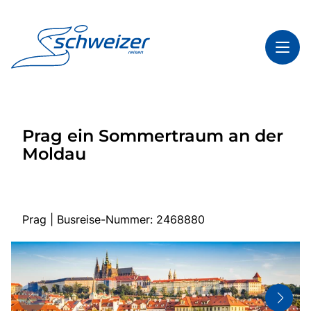
Toggl
Reisethemen
Prag ein Sommertraum an der
Toggl
Highlights
Moldau
Toggl
Infos
Toggl
Kontakt & Service
Prag | Busreise-Nummer: 2468880
Start
Mehrtagesreisen
Tagesfahrten