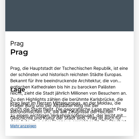
Prag
Prag
Prag, die Hauptstadt der Tschechischen Republik, ist eine
der schönsten und historisch reichsten Städte Europas.
Bekannt für ihre beeindruckende Architektur, die von
gotischen Kathedralen bis hin zu barocken Palästen
Lage
reicht, zieht die Stadt jährlich Millionen von Besuchern an.
Zu den Highlights zählen die berühmte Karlsbrücke, die
Prag liegt im Herzen Mitteleuropas, an der Moldau, die
Prager Burg und der Altstädter Ring mit der
durch die Stadt fließt. Die geografische Lage macht Prag
astronomischen Uhr, die alle Zeugnisse der reichen
zu einem wichtigen Verkehrsknotenpunkt, der leicht mit
Geschichte und Kultur der Stadt sind. Prag ist auch für
dem Auto, Zug oder Flugzeug erreichbar ist. Die Stadt ist
seine lebendige Atmosphäre, die zahlreichen Cafés,
Mehr anzeigen
von malerischen Hügeln umgeben und bietet
Restaurants und kulturellen Veranstaltungen bekannt. Die
atemberaubende Ausblicke auf die umliegende
Stadt hat eine bewegte Geschichte, die bis ins 9.