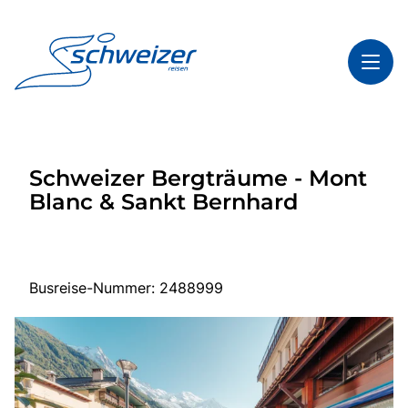
Toggl
Reisethemen
Schweizer Bergträume - Mont
Toggl
Highlights
Blanc & Sankt Bernhard
Toggl
Infos
Toggl
Kontakt & Service
Busreise-Nummer: 2488999
Start
Mehrtagesreisen
Tagesfahrten