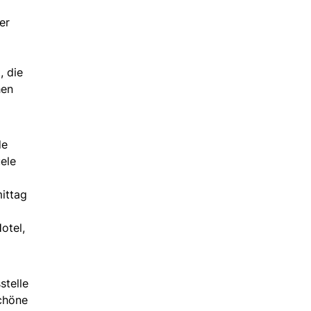
er
, die
hen
de
ele
ittag
otel,
stelle
schöne