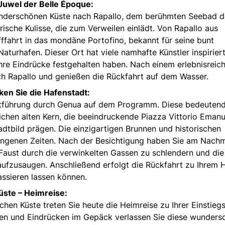
n Juwel der Belle Époque:
wunderschönen Küste nach Rapallo, dem berühmten Seebad d
rische Kulisse, die zum Verweilen einlädt. Von Rapallo aus
ffahrt in das mondäne Portofino, bekannt für seine bunt
aturhafen. Dieser Ort hat viele namhafte Künstler inspiriert
re Eindrücke festgehalten haben. Nach einem erlebnisreic
ch Rapallo und genießen die Rückfahrt auf dem Wasser.
ken Sie die Hafenstadt:
dtführung durch Genua auf dem Programm. Diese bedeuten
ichen alten Kern, die beeindruckende Piazza Vittorio Emanu
dtbild prägen. Die einzigartigen Brunnen und historischen
ngenen Zeiten. Nach der Besichtigung haben Sie am Nachm
 Faust durch die verwinkelten Gassen zu schlendern und die
ufzusaugen. Anschließend erfolgt die Rückfahrt zu Ihrem H
assieren lassen können.
üste – Heimreise:
hen Küste treten Sie heute die Heimreise zu Ihrer Einstiegs
ngen und Eindrücken im Gepäck verlassen Sie diese wunder