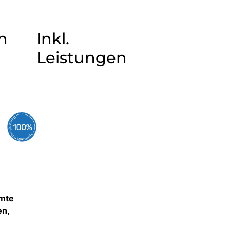
n
Inkl.
Leistungen
umte
en,