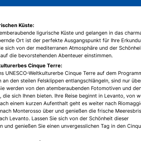
rischen Küste:
atemberaubende ligurische Küste und gelangen in das charm
bernde Ort ist der perfekte Ausgangspunkt für Ihre Erkund
Sie sich von der mediterranen Atmosphäre und der Schönhei
auf die bevorstehenden Abenteuer einstimmen.
lturerbes Cinque Terre:
 ins UNESCO-Weltkulturerbe Cinque Terre auf dem Programm
h an den steilen Felsklippen entlangschlängeln, sind nur übe
 Sie werden von den atemberaubenden Fotomotiven und de
die sich Ihnen bieten. Ihre Reise beginnt in Levanto, von 
Nach einem kurzen Aufenthalt geht es weiter nach Riomaggi
 nach Monterosso über und genießen die frische Meeresbris
ch Levanto. Lassen Sie sich von der Schönheit dieser
rn und genießen Sie einen unvergesslichen Tag in den Cinq