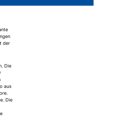
ante
ungen
t der
. Die
r
n
wo aus
ore.
e. Die
ue