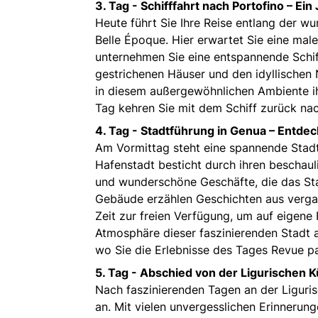
3. Tag - S
chifffahrt nach Portofino – Ei
Heute führt Sie Ihre Reise entlang der 
Belle Époque. Hier erwartet Sie eine male
unternehmen Sie eine entspannende Schif
gestrichenen Häuser und den idyllischen N
in diesem außergewöhnlichen Ambiente ih
Tag kehren Sie mit dem Schiff zurück na
4. Tag -
Stadtführung in Genua – Entdec
Am Vormittag steht eine spannende Sta
Hafenstadt besticht durch ihren beschaul
und wunderschöne Geschäfte, die das Sta
Gebäude erzählen Geschichten aus verga
Zeit zur freien Verfügung, um auf eigene
Atmosphäre dieser faszinierenden Stadt a
wo Sie die Erlebnisse des Tages Revue p
5. Tag -
Abschied von der Ligurischen K
Nach faszinierenden Tagen an der Ligurisc
an. Mit vielen unvergesslichen Erinneru