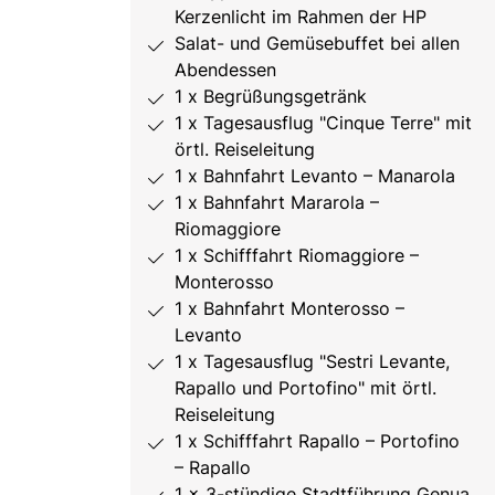
Kerzenlicht im Rahmen der HP
Salat- und Gemüsebuffet bei allen
Abendessen
1 x Begrüßungsgetränk
1 x Tagesausflug "Cinque Terre" mit
örtl. Reiseleitung
1 x Bahnfahrt Levanto – Manarola
1 x Bahnfahrt Mararola –
Riomaggiore
1 x Schifffahrt Riomaggiore –
Monterosso
1 x Bahnfahrt Monterosso –
Levanto
1 x Tagesausflug "Sestri Levante,
Rapallo und Portofino" mit örtl.
Reiseleitung
1 x Schifffahrt Rapallo – Portofino
– Rapallo
1 x 3-stündige Stadtführung Genua