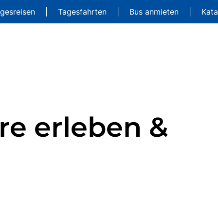
gesreisen
|
Tagesfahrten
|
Bus anmieten
|
Kat
re erleben &