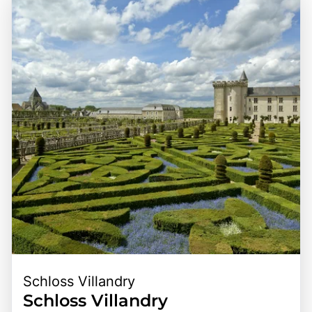
angebunden ist. Die Nähe zu anderen berühmten
hervorragende Gelegenheit, in die Geschichte der
Schlössern der Loire, wie Château de Chambord und
französischen Monarchie einzutauchen, die
Château de Chenonceau, macht Schloss Blois zu einem
beeindruckende Architektur zu bewundern und die
perfekten Ausgangspunkt für Erkundungen der Region.
wunderschöne Umgebung zu genießen.
Die Kombination aus der historischen Bedeutung, der
atemberaubenden Landschaft und den vielfältigen
Freizeitmöglichkeiten macht Schloss Blois zu einem
bereichernden Erlebnis für alle, die die Schönheit und den
Charme dieser einzigartigen Region entdecken möchten.
Schloss Villandry
Schloss Villandry