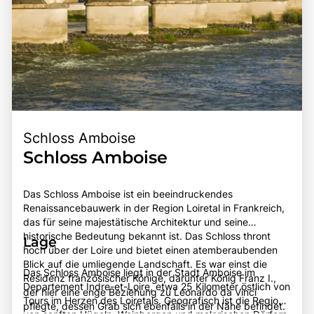
Schloss Amboise
Schloss Amboise
Das Schloss Amboise ist ein beeindruckendes
Renaissancebauwerk in der Region Loiretal in Frankreich,
das für seine majestätische Architektur und seine
historische Bedeutung bekannt ist. Das Schloss thront
Lage
hoch über der Loire und bietet einen atemberaubenden
Blick auf die umliegende Landschaft. Es war einst die
Das Schloss Amboise liegt in der Stadt Amboise im
Residenz französischer Könige, darunter König Franz I.,
Departement Indre-et-Loire, etwa 25 Kilometer östlich von
der hier eine enge Beziehung zu Leonardo da Vinci
Tours im Herzen des Loiretals. Geografisch ist die Region
pflegte, dessen Grab sich ebenfalls in der Nähe befindet.