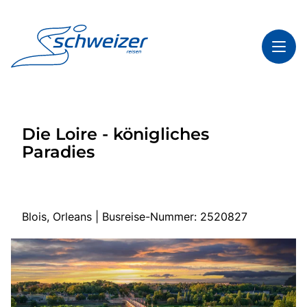
Toggl
Reisethemen
Die Loire - königliches
Toggl
Highlights
Paradies
Toggl
Infos
Toggl
Kontakt & Service
Blois, Orleans | Busreise-Nummer: 2520827
Start
Mehrtagesreisen
Tagesfahrten