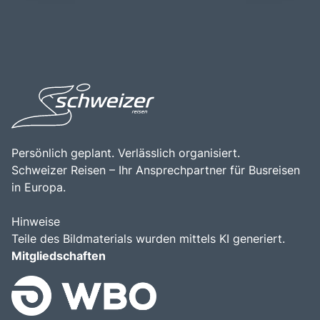
aus. Die Kombination aus beeindruckender Natur,
Ferienhäuser zeugen von dieser Tradition. Ein Besuch am
vielfältigen Freizeitmöglichkeiten und der Nähe zur
Ammersee ist eine hervorragende Gelegenheit, die
bayerischen Landeshauptstadt macht den Ammersee zu
Schönheit der Natur zu genießen, sich sportlich zu
einem bereichernden Erlebnis für alle, die die Faszination
betätigen und die bayerische Lebensart zu erleben.
dieser einzigartigen Region entdecken möchten.
Persönlich geplant. Verlässlich organisiert.
Schweizer Reisen – Ihr Ansprechpartner für Busreisen
in Europa.
Hinweise
Teile des Bildmaterials wurden mittels KI generiert.
Mitgliedschaften