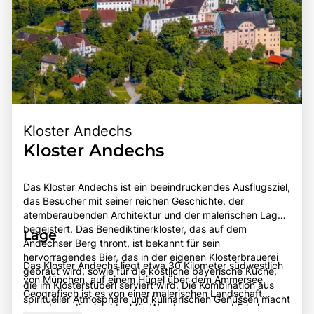
Kloster Andechs
Kloster Andechs
Das Kloster Andechs ist ein beeindruckendes Ausflugsziel,
das Besucher mit seiner reichen Geschichte, der
atemberaubenden Architektur und der malerischen Lage
begeistert. Das Benediktinerkloster, das auf dem
Lage
Andechser Berg thront, ist bekannt für sein
hervorragendes Bier, das in der eigenen Klosterbrauerei
Das Kloster Andechs liegt etwa 30 Kilometer südwestlich
gebraut wird, sowie für die köstliche bayerische Küche,
von München, auf einem Hügel über dem Ammersee.
die im Klosterstüberl serviert wird. Die Kombination aus
Geografisch ist es von einer malerischen Landschaft
spiritueller Atmosphäre und kulinarischen Genüssen macht
umgeben, die sich ideal für Wanderungen und Erholung
einen Besuch zu einem unvergesslichen Erlebnis.