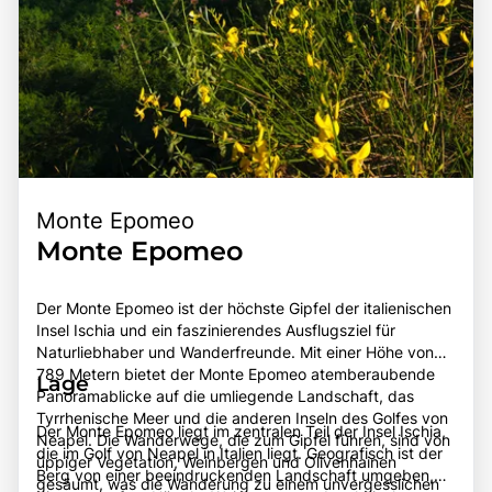
Monte Epomeo
Monte Epomeo
Der Monte Epomeo ist der höchste Gipfel der italienischen
Insel Ischia und ein faszinierendes Ausflugsziel für
Naturliebhaber und Wanderfreunde. Mit einer Höhe von
789 Metern bietet der Monte Epomeo atemberaubende
Lage
Panoramablicke auf die umliegende Landschaft, das
Tyrrhenische Meer und die anderen Inseln des Golfes von
Der Monte Epomeo liegt im zentralen Teil der Insel Ischia,
Neapel. Die Wanderwege, die zum Gipfel führen, sind von
die im Golf von Neapel in Italien liegt. Geografisch ist der
üppiger Vegetation, Weinbergen und Olivenhainen
Berg von einer beeindruckenden Landschaft umgeben,
gesäumt, was die Wanderung zu einem unvergesslichen