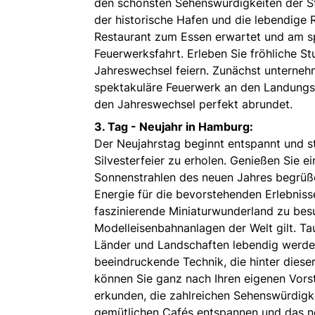
den schönsten Sehenswürdigkeiten der St
der historische Hafen und die lebendig
Restaurant zum Essen erwartet und am sp
Feuerwerksfahrt. Erleben Sie fröhliche St
Jahreswechsel feiern. Zunächst unterneh
spektakuläre Feuerwerk an den Landungs
den Jahreswechsel perfekt abrundet.
3. Tag - Neujahr in Hamburg:
Der Neujahrstag beginnt entspannt und st
Silvesterfeier zu erholen. Genießen Sie e
Sonnenstrahlen des neuen Jahres begrüße
Energie für die bevorstehenden Erlebniss
faszinierende Miniaturwunderland zu bes
Modelleisenbahnanlagen der Welt gilt. Tau
Länder und Landschaften lebendig werden
beeindruckende Technik, die hinter dieser
können Sie ganz nach Ihren eigenen Vorste
erkunden, die zahlreichen Sehenswürdigk
gemütlichen Cafés entspannen und das ne