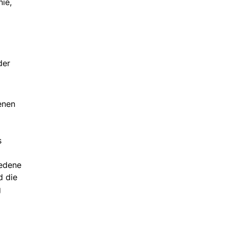
ie,
der
enen
s
iedene
d die
g