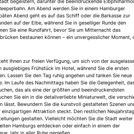
adt begeistern, darunter die beeindruckende Elbphilharmon
e Reeperbahn. Am Abend werden Sie in einem Hamburger
äten Abend geht es auf das Schiff oder die Barkasse zur
unden auf der Elbe, während Sie in geselliger Runde den
men Sie eine Rundfahrt, bevor Sie um Mitternacht das
brücken bestaunen können – ein unvergesslicher Moment, 
eht Ihnen zur freien Verfügung, um sich von der ausgelass
in ausgiebiges Frühstück im Hotel, während Sie die ersten
n. Lassen Sie den Tag ruhig angehen und tanken Sie neue
e. Im Laufe des Nachmittags haben Sie die Gelegenheit, da
uchen, das als eine der größten und beeindruckendsten
chen Sie ein in die detailverliebte Miniaturwelt, die versch
 lässt. Bewundern Sie die kunstvoll gestalteten Szenen un
 einzigartigen Attraktion steckt. Den restlichen Neujahrsta
llungen gestalten. Vielleicht möchten Sie die Stadt weiter
eiten Hamburgs entdecken oder einfach in einem der
ue Jahr in aller Ruhe genießen.