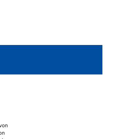
m
 von
on