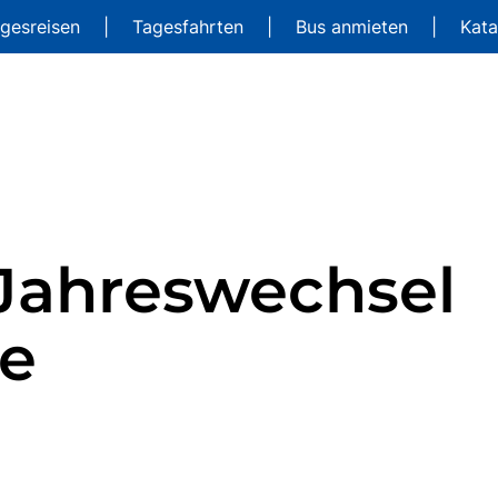
gesreisen
|
Tagesfahrten
|
Bus anmieten
|
Kat
 Jahreswechsel
be