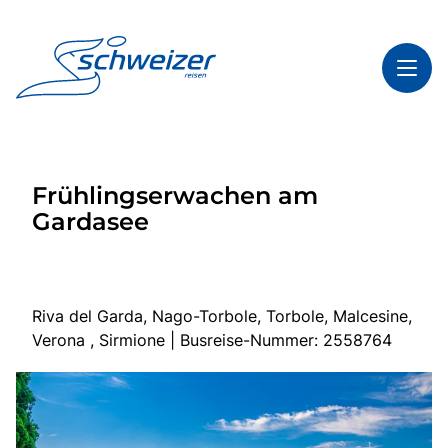
Toggl
Reisethemen
Frühlingserwachen am
Toggl
Highlights
Gardasee
Toggl
Infos
Toggl
Kontakt & Service
Riva del Garda, Nago-Torbole, Torbole, Malcesine,
Verona , Sirmione | Busreise-Nummer: 2558764
Start
Mehrtagesreisen
Tagesfahrten