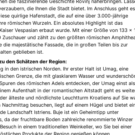
nen die faszinierende Geschichte Rovinj näherbringen. Lass
rzaubern, die Ihnen die Stadt bietet. Im Anschluss geht es
 Diese quirlige Hafenstadt, die auf eine über 3.000-jährige
ihre römischen Wurzeln. Ein absolutes Highlight ist das
Kaiser Vespasian erbaut wurde. Mit einer Größe von 133 × 
00 Zuschauer und zählt zu den größten römischen Amphithea
e die majestätische Fassade, die in großen Teilen bis zur
lten geblieben ist.
g zu den Schätzen der Region:
 in den istrischen Norden. Ihr erster Halt ist Umag, eine
nischen Grenze, die mit glasklarem Wasser und wunderschö
e Spuren des römischen Adels entdecken, der Umag einst als
em Aufenthalt in der romantischen Altstadt geht es weiter
der älteste und nördlichste Leuchtturm Kroatiens auf Sie wa
am Nachmittag besuchen, liegt auf einem Hügel und bietet ei
e Landschaft Istriens. Buje ist ein Geheimtipp unter
s, da der fruchtbare Boden zahlreiche renommierte Winzer
esuch in einem traditionellen Weinkeller, wo Sie bei einer
östlichen Produkte der Region genießen können.