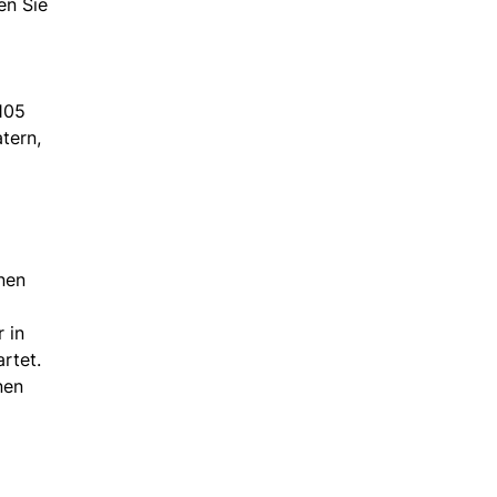
en Sie
105
tern,
nen
 in
rtet.
nen