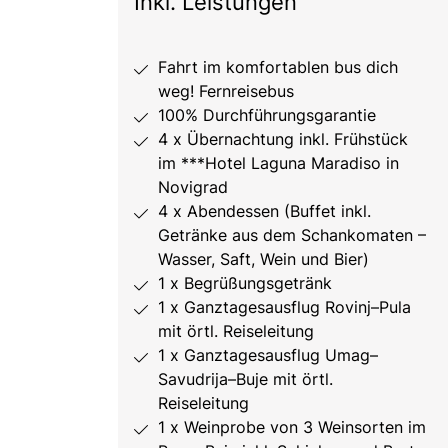
Inkl. Leistungen
Fahrt im komfortablen bus dich
weg! Fernreisebus
100% Durchführungsgarantie
4 x Übernachtung inkl. Frühstück
im ***Hotel Laguna Maradiso in
Novigrad
4 x Abendessen (Buffet inkl.
Getränke aus dem Schankomaten –
Wasser, Saft, Wein und Bier)
1 x Begrüßungsgetränk
1 x Ganztagesausflug Rovinj–Pula
mit örtl. Reiseleitung
1 x Ganztagesausflug Umag–
Savudrija–Buje mit örtl.
Reiseleitung
1 x Weinprobe von 3 Weinsorten im