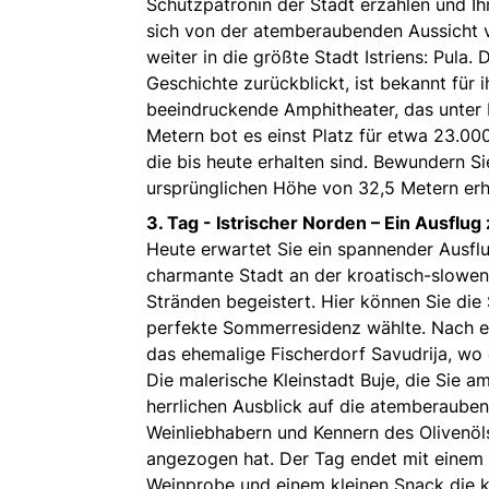
Schutzpatronin der Stadt erzählen und Ih
sich von der atemberaubenden Aussicht ve
weiter in die größte Stadt Istriens: Pula.
Geschichte zurückblickt, ist bekannt für 
beeindruckende Amphitheater, das unter 
Metern bot es einst Platz für etwa 23.0
die bis heute erhalten sind. Bewundern Si
ursprünglichen Höhe von 32,5 Metern erha
3. Tag - Istrischer Norden – Ein Ausflu
Heute erwartet Sie ein spannender Ausflug
charmante Stadt an der kroatisch-slowe
Stränden begeistert. Hier können Sie di
perfekte Sommerresidenz wählte. Nach ein
das ehemalige Fischerdorf Savudrija, wo 
Die malerische Kleinstadt Buje, die Sie 
herrlichen Ausblick auf die atemberaubend
Weinliebhabern und Kennern des Olivenöl
angezogen hat. Der Tag endet mit einem B
Weinprobe und einem kleinen Snack die k