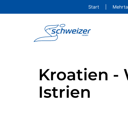
Start
|
Mehrta
Kroatien 
Istrien