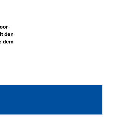
door-
it den
ie dem