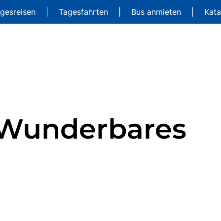
gesreisen
|
Tagesfahrten
|
Bus anmieten
|
Kat
- Wunderbares