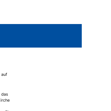
 auf
h das
Kirche