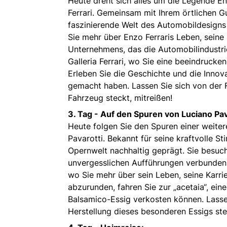
Heute dreht sich alles um die Legende En
Ferrari. Gemeinsam mit Ihrem örtlichen G
faszinierende Welt des Automobildesigns
Sie mehr über Enzo Ferraris Leben, seine
Unternehmens, das die Automobilindustrie
Galleria Ferrari, wo Sie eine beeindruc
Erleben Sie die Geschichte und die Innov
gemacht haben. Lassen Sie sich von der 
Fahrzeug steckt, mitreißen!
3. Tag - Auf den Spuren von Luciano Pav
Heute folgen Sie den Spuren einer weit
Pavarotti. Bekannt für seine kraftvolle S
Opernwelt nachhaltig geprägt. Sie besuche
unvergesslichen Aufführungen verbunden 
wo Sie mehr über sein Leben, seine Karri
abzurunden, fahren Sie zur „acetaia“, eine
Balsamico-Essig verkosten können. Lasse
Herstellung dieses besonderen Essigs ste