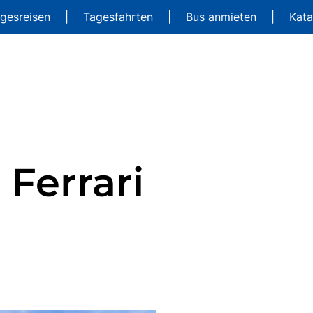
gesreisen
|
Tagesfahrten
|
Bus anmieten
|
Kat
 Ferrari