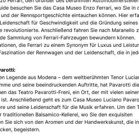
zo Ferrari, den Gründer des berühmten Automobilhersteller
uide besuchen Sie das Casa Museo Enzo Ferrari, wo Sie in 
 und der Rennsportgeschichte eintauchen können. Hier erf
 Leidenschaft für Geschwindigkeit und die Gründung seines
 revolutionierte. Anschließend fahren Sie nach Maranello z
kende Sammlung von Ferrari-Fahrzeugen bewundern können.
ationen, die Ferrari zu einem Synonym für Luxus und Leistu
Faszination der Rennwagen und der Leidenschaft, die in je
arotti:
eren Legende aus Modena – dem weltberühmten Tenor Lucia
timme und seine beeindruckenden Auftritte, hat Pavarotti di
n das Teatro Pavarotti-Freni, ein Ort, der mit vielen seiner
ist. Anschließend geht es zum Casa Museo Luciano Pavarot
ere und seine Leidenschaft für die Musik erfahren. Um den 
r traditionellen Balsamico-Kellerei, wo Sie den exquisiten
n Sie sich von den Aromen und der Handwerkskunst, die in
cken, begeistern.