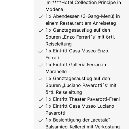
im ****Hotel Collection Principe in
Modena
1 x Abendessen (3-Gang-Menü) in
einem Restaurant am Anreisetag
1 x Ganztagesausflug auf den
Spuren „Enzo Ferrari´s“ mit örtl.
Reiseleitung
1 x Eintritt Casa Museo Enzo
Ferrari
1 x Eintritt Galleria Ferrari in
Maranello
1 x Ganztagesausflug auf den
Spuren „Luciano Pavarotti´s“ mit
örtl. Reiseleitung
1 x Eintritt Theater Pavarotti-Freni
1 x Eintritt Casa Museo Luciano
Pavarotti
1 x Besichtigung der „acetaia“-
Balsamico-Kellerei mit Verkostung