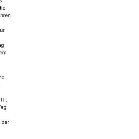
s
die
ahren
ur
ng
dem
no
e
ti,
Tag
 der