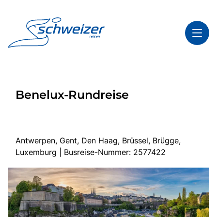
Toggl
Reisethemen
Benelux-Rundreise
Toggl
Highlights
Toggl
Infos
Toggl
Kontakt & Service
Antwerpen, Gent, Den Haag, Brüssel, Brügge,
Luxemburg | Busreise-Nummer: 2577422
Start
Mehrtagesreisen
Tagesfahrten