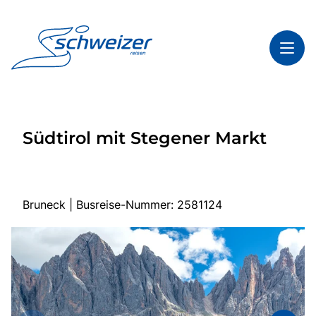
Toggl
Reisethemen
Südtirol mit Stegener Markt
Toggl
Highlights
Toggl
Infos
Toggl
Kontakt & Service
Bruneck | Busreise-Nummer: 2581124
Start
Mehrtagesreisen
Tagesfahrten