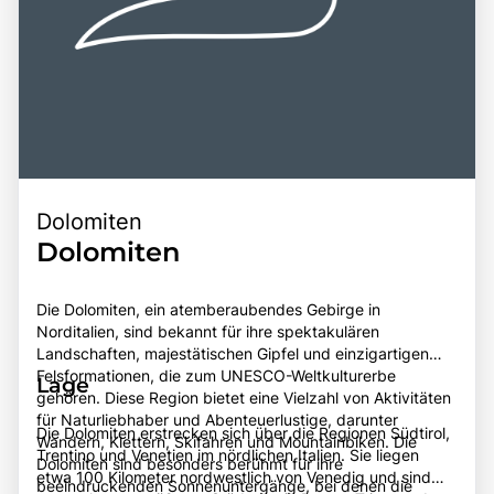
Dolomiten
Dolomiten
Die Dolomiten, ein atemberaubendes Gebirge in
Norditalien, sind bekannt für ihre spektakulären
Landschaften, majestätischen Gipfel und einzigartigen
Felsformationen, die zum UNESCO-Weltkulturerbe
Lage
gehören. Diese Region bietet eine Vielzahl von Aktivitäten
für Naturliebhaber und Abenteuerlustige, darunter
Die Dolomiten erstrecken sich über die Regionen Südtirol,
Wandern, Klettern, Skifahren und Mountainbiken. Die
Trentino und Venetien im nördlichen Italien. Sie liegen
Dolomiten sind besonders berühmt für ihre
etwa 100 Kilometer nordwestlich von Venedig und sind
beeindruckenden Sonnenuntergänge, bei denen die