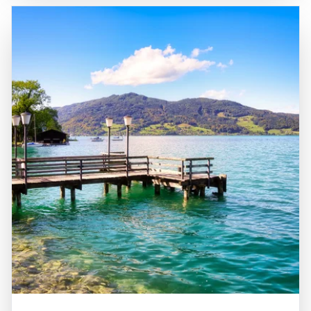
Wolfgang, St. Gilgen und Abersee als zentrale
seine kulturellen Veranstaltungen und Feste bekannt, die
Zugangspunkte dienen. Der Wolfgangsee ist nicht nur ein
das ganze Jahr über stattfinden und die traditionelle
beliebtes Ziel für Tagesausflüge, sondern auch ein idealer
österreichische Gastfreundschaft zelebrieren. Ein Besuch
Ausgangspunkt für Erkundungen in der umliegenden
am Wolfgangsee ist eine hervorragende Gelegenheit, die
Natur, die von Wanderwegen, Radstrecken und
Schönheit der Natur zu genießen, sich sportlich zu
malerischen Ausblicken geprägt ist. Die Kombination aus
betätigen und die kulinarischen Köstlichkeiten der Region
atemberaubenden Landschaften, vielfältigen
zu entdecken, wie die berühmten Fischgerichte und die
Freizeitmöglichkeiten und einer reichen Kultur macht den
köstlichen Mehlspeisen.
Wolfgangsee zu einem unvergesslichen Erlebnis für alle,
die die Schönheit und Vielfalt dieser einzigartigen Region
entdecken möchten.