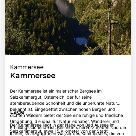
Kammersee
Kammersee
Der Kammersee ist ein malerischer Bergsee im
Salzkammergut, Österreich, der für seine
atemberaubende Schönheit und die unberührte Natur
bekannt ist. Eingebettet zwischen hohen Bergen und
Lage
dichten Wäldern bietet der See eine ruhige und friedliche
Umgebung, die ideal für Naturliebhaber, Wanderer und
Der Kammersee liegt in der Nähe von Bad Aussee im
Erholungssuchende ist. Besonders hervorzuheben sind die
Salzkammergut, etwa 15 Kilometer von der Stadt
klaren, smaragdgrünen Wasser des Kammersees, die von