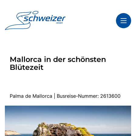
Toggl
Reisethemen
Mallorca in der schönsten
Toggl
Highlights
Blütezeit
Toggl
Infos
Toggl
Kontakt & Service
Palma de Mallorca | Busreise-Nummer: 2613600
Start
Mehrtagesreisen
Tagesfahrten