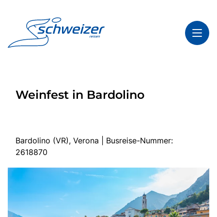
Toggl
Reisethemen
Weinfest in Bardolino
Toggl
Highlights
Toggl
Infos
Toggl
Kontakt & Service
Bardolino (VR), Verona | Busreise-Nummer:
2618870
Start
Mehrtagesreisen
Tagesfahrten