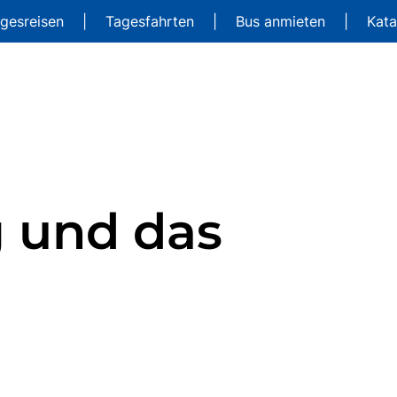
gesreisen
|
Tagesfahrten
|
Bus anmieten
|
Kat
 und das