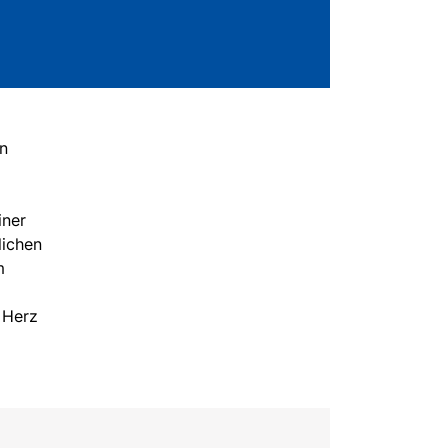
en
iner
lichen
m
 Herz