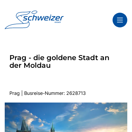
Toggl
Reisethemen
Prag - die goldene Stadt an
Toggl
Highlights
der Moldau
Toggl
Infos
Toggl
Kontakt & Service
Prag | Busreise-Nummer: 2628713
Start
Mehrtagesreisen
Tagesfahrten