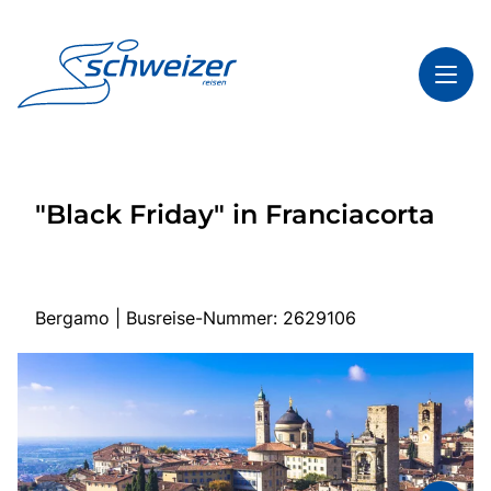
Toggl
Reisethemen
"Black Friday" in Franciacorta
Toggl
Highlights
Toggl
Infos
Toggl
Kontakt & Service
Bergamo | Busreise-Nummer: 2629106
Start
Mehrtagesreisen
Tagesfahrten