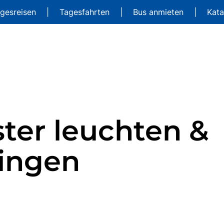
gesreisen
|
Tagesfahrten
|
Bus anmieten
|
Kat
ter leuchten &
lingen