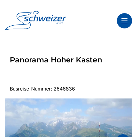
Toggl
Reisethemen
Panorama Hoher Kasten
Toggl
Highlights
Toggl
Infos
Toggl
Kontakt & Service
Busreise-Nummer: 2646836
Start
Mehrtagesreisen
Tagesfahrten