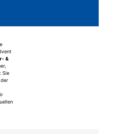
te
dvent
r- &
er,
 Sie
 der
ir
uellen