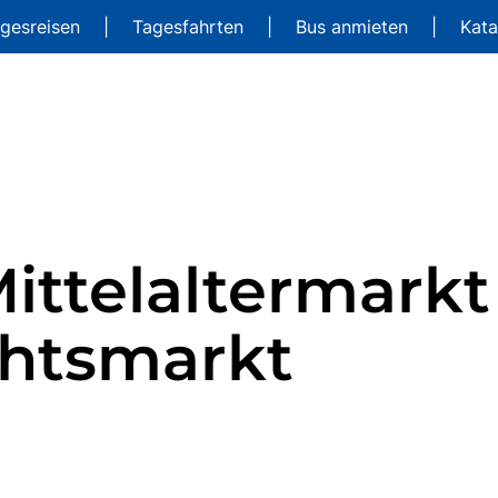
gesreisen
|
Tagesfahrten
|
Bus anmieten
|
Kat
Mittelaltermarkt
htsmarkt