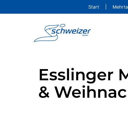
Start
|
Mehrta
Esslinger 
& Weihnac